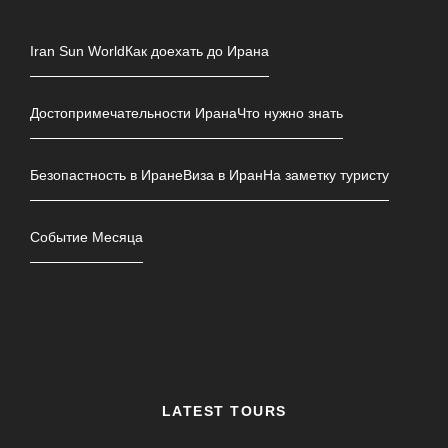
Iran Sun World
Как доехать до Ирана
Достопримечательности Ирана
Что нужно знать
Безопастность в Иране
Виза в Иран
На заметку туристу
Событие Месяца
LATEST TOURS