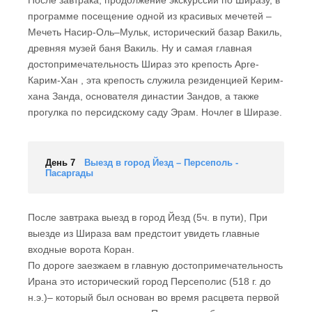
После завтрака, продолжение экскурссии по Ширазу, в
программе посещение одной из красивых мечетей –
Мечеть Насир-Оль–Мульк, исторический базар Вакиль,
древняя музей баня Вакиль. Ну и самая главная
достопримечательность Шираз это крепость Арге-
Карим-Хан , эта крепость служила резиденцией Керим-
хана Занда, основателя династии Зандов, а также
прогулка по персидскому саду Эрам. Ночлег в Ширазе.
День 7
Выезд в город Йезд – Персеполь -
Пасаргады
После завтрака выезд в город Йезд (5ч. в пути), При
выезде из Шираза вам предстоит увидеть главные
входные ворота Коран.
По дороге заезжаем в главную достопримечательность
Ирана это исторический город Персеполис (518 г. до
н.э.)– который был основан во время расцвета первой