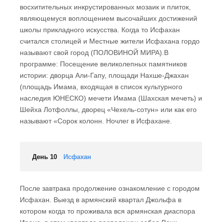
восхитительных инкрустированных мозаик и плиток,
являющемуся воплощением высочайших достижений
школы прикладного искусства. Когда то Исфахан
считался столицей и Местные жители Исфахана гордо
называют свой город (ПОЛОВИНОЙ МИРА).В
программе: Посещение великолепных памятников
истории: дворца Али-Гапу, площади Нахше-Джахан
(площадь Имама, входящая в список культурного
наследия ЮНЕСКО) мечети Имама (Шахская мечеть) и
Шейха Лотфоллы, дворец «Чехель-сотун» или как его
называют «Сорок колонн. Ночлег в Исфахане.
День 10
Исфахан
После завтрака продолжение ознакомление с городом
Исфахан. Выезд в армянский квартал Джольфа в
котором когда то проживала вся армянская диаспора