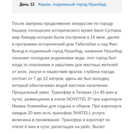
День 12
Кашан, подземный город Нушобад
После завтрака продолжение экскурссии по городу
Кашану посещение исторического музея баня Султана
мир Ахмада которая была построена в 16 веке, далее
в программе исторический дом Табатабаи и сад Фин.
Выезд в подземный город Нушобад, название Нушобад
означает холодная родниковая вода, этот город был
когда то спасением и укрытием для местных жителей
от зноя, засухи и нашествие врагов, глубина города
состоит от 7 до 12 метров, здесь же был колодец
который обеспечивал водой местное население.
Прощальный ужин. Трансфер в Тегеран (1ч.45 мин.в
пути), размещение в отеле NOVOTEL 5* при аэропорте
Имама Хоммейни для отдыха и сборов. При аэропорте
каждые 20 мин есть трансфер SHATELL услуга
включена в проживание. Трансфер в аэропорт из
отеля 4 мин в пути, регистация на рейс. Вылет.