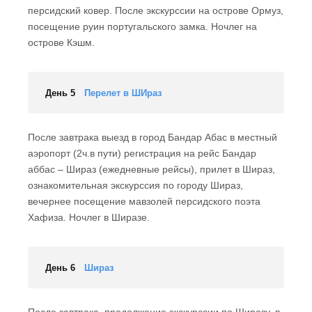
персидский ковер. После экскурссии на острове Ормуз,
посещение руин португальского замка. Ночлег на
острове Кэшм.
День 5
Перелет в ШИраз
После завтрака выезд в город Бандар Абас в местный
аэропорт (2ч.в пути) регистрация на рейс Бандар
аббас – Шираз (ежедневные рейсы), прилет в Шираз,
ознакомительная экскурссия по городу Шираз,
вечернее посещение мавзолей персидского поэта
Хафиза. Ночлег в Ширазе.
День 6
Шираз