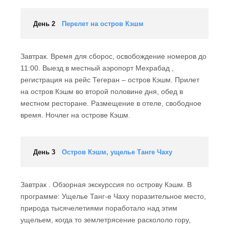
День 2
Перелет на остров Кэшм
Завтрак. Время для сборос, освобождение номеров до
11:00. Выезд в местный аэропорт Мехрабад ,
регистрация на рейс Тегеран – остров Кэшм. Прилет
на остров Кэшм во второй половине дня, обед в
местном ресторане. Размещение в отеле, свободное
время. Ночлег на острове Кэшм.
День 3
Остров Кэшм, ущелье Танге Чаху
Завтрак . Обзорная экскурссия по острову Кэшм. В
программе: Ущелье Танг-е Чаху поразительное место,
природа тысячелетиями поработало над этим
ущельем, когда то землетрясение раскололо гору,