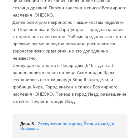
цивилизации в этих краях. Персеполис бывшая
столица древней Персии внесена в список Всемирного
наследия ЮНЕСКО.
Далее осмотрим некрополис Накше-Ростам недалеко
от Персеполиса и Куб Заратустры — предназначение
которого пока неизвестно. Учёные предполагают, что в
прежние времена внутри возможно располагался
зороастрийских храм огня, но это доподлинно
неизвестно.
Следущая остановка в Пасаргады (546 г. до н.э.)
раннее великолепная столица Ахеменидов.Здесь
сохранились остатки дворца Кира II, цитадели, и
гробница Кира. Город внесен в список Всемирного
наследия ЮНЕСКО. Приезд в город Йезд, размещение
в отеле. Ночлег в городе Йезд.
День 8
Экскурссия по городу Йезд и выезд в
Исфахан.