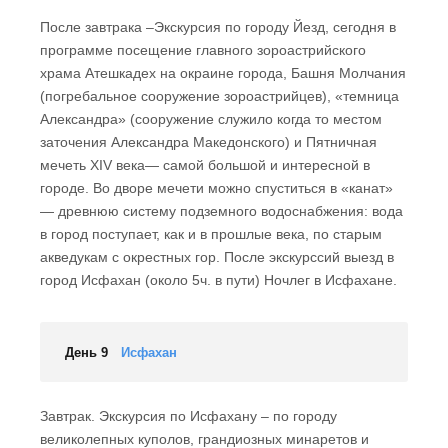
После завтрака –Экскурсия по городу Йезд, сегодня в
программе посещение главного зороастрийского
храма Атешкадех на окраине города, Башня Молчания
(погребальное сооружение зороастрийцев), «темница
Александра» (сооружение служило когда то местом
заточения Александра Македонского) и Пятничная
мечеть XIV века— самой большой и интересной в
городе. Во дворе мечети можно спуститься в «канат»
— древнюю систему подземного водоснабжения: вода
в город поступает, как и в прошлые века, по старым
акведукам с окрестных гор. После экскурссий выезд в
город Исфахан (около 5ч. в пути) Ночлег в Исфахане.
День 9
Исфахан
Завтрак. Экскурсия по Исфахану – по городу
великолепных куполов, грандиозных минаретов и