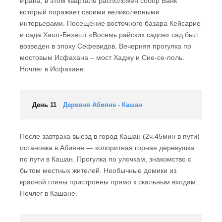
Ирана, в этом квартале расположен собор Ванк
который поражает своими великолепными
интерьерами. Посещение восточного базара Кейсарие
и сада Хашт-Бехешт «Восемь райских садов» сад был
возведен в эпоху Сефевидов. Вечерняя прогулка по
мостовым Исфахана – мост Хаджу и Сие-се-поль.
Ночлег в Исфахане.
День 11
Деревня Абияне - Кашан
После завтрака выезд в город Кашан (2ч.45мин в пути)
остановка в Абияне — колоритная горная деревушка
по пути в Кашан. Прогулка по улочкам, знакомство с
бытом местных жителей. Необычные домики из
красной глины пристроены прямо к скальным входам.
Ночлег в Кашане.