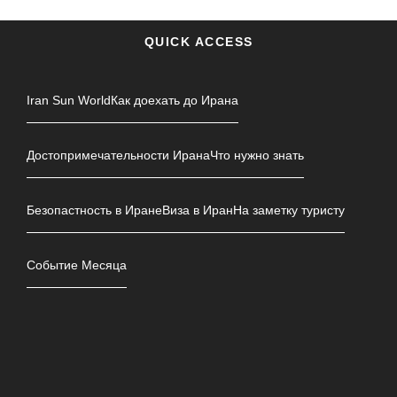
QUICK ACCESS
Iran Sun World
Как доехать до Ирана
Достопримечательности Ирана
Что нужно знать
Безопастность в Иране
Виза в Иран
На заметку туристу
Событие Месяца