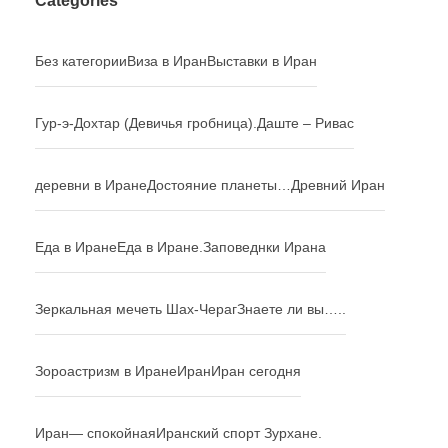
Categories
Без категории
Виза в Иран
Выставки в Иран
Гур-э-Дохтар (Девичья гробница).
Даште – Ривас
деревни в Иране
Достояние планеты…
Древний Иран
Еда в Иране
Еда в Иране.
Заповеднки Ирана
Зеркальная мечеть Шах-Чераг
Знаете ли вы…..
Зороастризм в Иране
Иран
Иран сегодня
Иран— спокойная
Иранский спорт Зурхане.