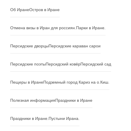
Об Иране
Остров в Иране
Отмена визы в Иран для россиян.
Парки в Иране.
Персидские дворцы
Персидские караван сарои
Персидские поэты
Персидский ковёр
Персидский сад
Пещеры в Иране
Подземный город Кариз на о.Киш.
Полезная информация
Праздники в Иране
Праздники в Иране.
Пустыни Ирана.