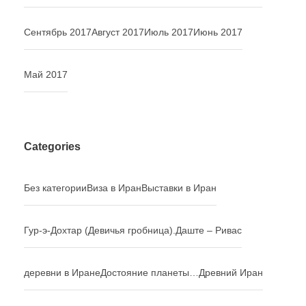
Сентябрь 2017
Август 2017
Июль 2017
Июнь 2017
Май 2017
Categories
Без категории
Виза в Иран
Выставки в Иран
Гур-э-Дохтар (Девичья гробница).
Даште – Ривас
деревни в Иране
Достояние планеты…
Древний Иран