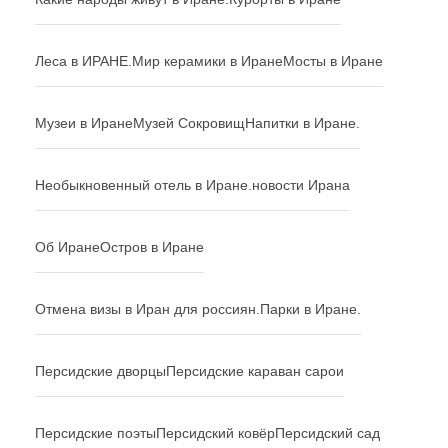
Леса в ИРАНЕ.
Мир керамики в Иране
Мосты в Иране
Музеи в Иране
Музей Сокровищ
Напитки в Иране.
Необыкновенный отель в Иране.
новости Ирана
Об Иране
Остров в Иране
Отмена визы в Иран для россиян.
Парки в Иране.
Персидские дворцы
Персидские караван сарои
Персидские поэты
Персидский ковёр
Персидский сад