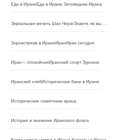
Еда в Иране
Еда в Иране.
Заповеднки Ирана
Зеркальная мечеть Шах-Чераг
Знаете ли вы…..
Зороастризм в Иране
Иран
Иран сегодня
Иран— спокойная
Иранский спорт Зурхане.
Иранский хлеб
Исторические бани в Иране.
Исторические памятники ирана.
История и значение Иранского флага.
Какие народы живут в Иране.
Курорты в Иране