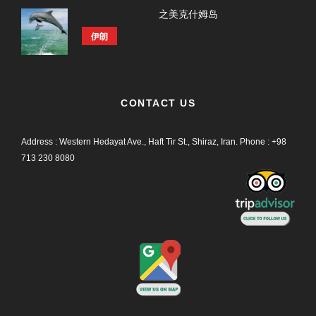
之美克什姆岛
伊朗
CONTACT US
Address : Western Hedayat Ave., Haft Tir St., Shiraz, Iran.
Phone :
+98
713 230 8080