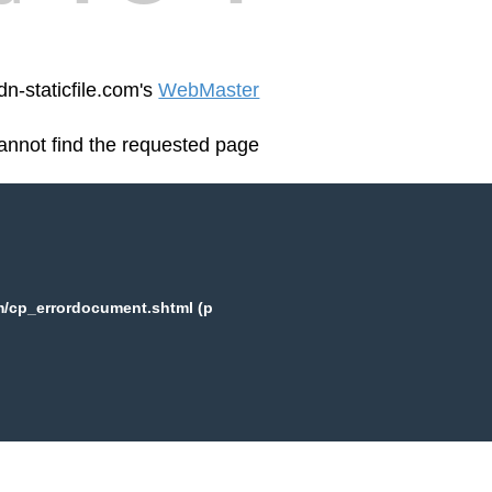
dn-staticfile.com's
WebMaster
annot find the requested page:
om/cp_errordocument.shtml (p