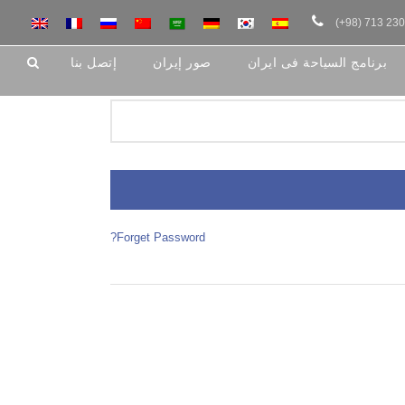
(+98) 713 23
برنامج السیاحة فی ایران
صور إیران
إتصل بنا
Forget Password?