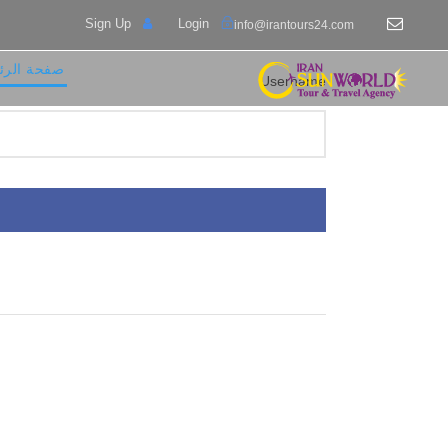
Sign Up
Login
info@irantours24.com
صفحة الرئ
Username