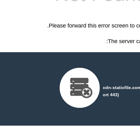
.
Please forward this error screen to c
The server c
cdn-staticfile.c
ort 443)