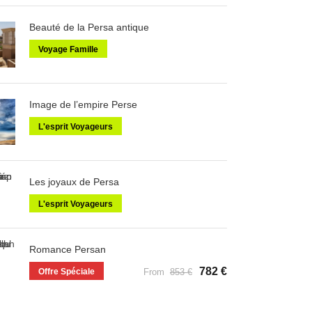
Beauté de la Persa antique
Voyage Famille
Image de l’empire Perse
L'esprit Voyageurs
Les joyaux de Persa
L'esprit Voyageurs
Romance Persan
782 €
Offre Spéciale
From
853 €