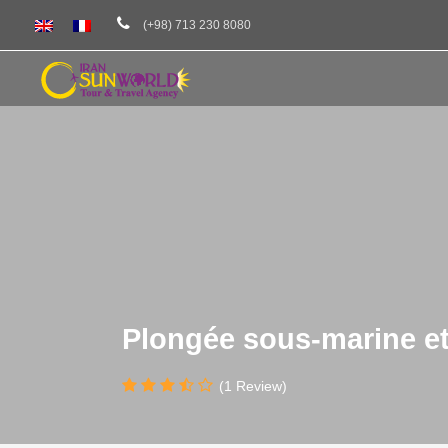
(+98) 713 230 8080
Plongée sous-marine et
(1 Review)