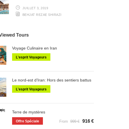
JUILLET 3, 2019
BEHJAT REZAE SHIRAZI
Viewed Tours
Voyage Culinaire en Iran
L'esprit Voyageurs
Le nord-est d’Iran: Hors des sentiers battus
L'esprit Voyageurs
Terre de mystères
916 €
Offre Spéciale
From
999 €