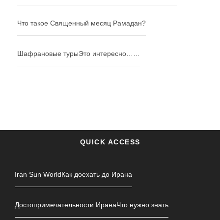
Что такое Священный месяц Рамадан?
Шафрановые туры
Это интересно……
QUICK ACCESS
Iran Sun World
Как доехать до Ирана
Достопримечательности Ирана
Что нужно знать