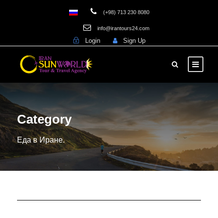
(+98) 713 230 8080
info@irantours24.com
Login
Sign Up
Category
Еда в Иране.