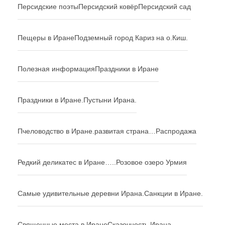
Персидские поэты
Персидский ковёр
Персидский сад
Пещеры в Иране
Подземный город Кариз на о.Киш.
Полезная информация
Праздники в Иране
Праздники в Иране.
Пустыни Ирана.
Пчеловодство в Иране.
развитая страна…
Распродажа
Редкий деликатес в Иране…..
Розовое озеро Урмия
Самые удивительные деревни Ирана.
Санкции в Иране.
Священные места в Иране
Сказочность Ирана