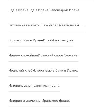
Еда в Иране
Еда в Иране.
Заповеднки Ирана
Зеркальная мечеть Шах-Чераг
Знаете ли вы…..
Зороастризм в Иране
Иран
Иран сегодня
Иран— спокойная
Иранский спорт Зурхане.
Иранский хлеб
Исторические бани в Иране.
Исторические памятники ирана.
История и значение Иранского флага.