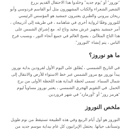
“نوروز” أو “يوم جديد” وخلدوا هذا الاحتفال القديم بزرع
الشعير.الشعراء والكتاب المشهورون مثل أبو القاسم فردوسي وأبو
ريحان بيروني والطبري يعتبرون جمشيد هو المؤسس الرئيسي
للنوروز.وفقًا لرواية أخرى في شاهنامه ، في طريقه إلى أذربيجان ،
أمر جمشيد بتجهيز عرش مجيد وتاج له. مع إشراق الشمس على
هذا التاج المتلألئ ، يصبح العالم في جميع أنحاء النور ، وبسبب فرح
الناس ، يتم إنشاء “النوروز”.
ما هو نوروز؟
في التاريخ الشمسي ، يُطلق على اليوم الأول لفرودين بداية نوروز.
يبدأ نوروز مع مرور الشمس عبر خط الاستواء للأرض والانتقال إلى
شمال السماء. تسمى لحظة البداية هذه اللحظة الأولى من برج
الحمل. في التقويم الهجري الشمسي ، يعتبر نوروز مساوياً ليوم
“هرمز روز” أو “أورمازد” في شهر فروردين.
ملخص النوروز
النوروز هو أول أيام الربيع وفي هذه الطبيعة تستيقظ من نوم طويل
وتستأنف حياتها. يحتفل الإيرانيون كل عام ببداية موسم جديد من