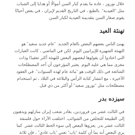
خلال نوروز ، عادة ما يقدم كبار السن أموالًا أو هدايا إلى الشباب
مثل “العيدية”. بالطبع ، في التاريخ القديم لإيران ، في بعض أحيانًا
يقوم صغار السن بتقديمة العيدية لكبار السن.
تهنئة العيد
يهنئ الناس بعضهم البعض بالعام الجديد. “عام جديد سعيد” هو
التهنئة الشهيرة للإيرانيين اليوم. لكن في الماضي ، كانت العبارات
التي اعتادوا أن يقولوها لبعضهم البعض للتهنئة أكثر تعقيدًا وذات
مغزى مما هي عليه اليوم. يعتبر المؤرخون أن أحد المصطلحات
الشائعة في ذلك الوقت هو “مائة عام لهذه السنوات”. في العقود
الأخيرة ، مع انتشار كتابة الرأس والبلاغة في البلاد ، تم استخدام
مصطلحات مثل “نوروز سعيد” أو أكثر من ذي قبل.
سیزده بدر
في الثالث عشر من فروردين، يغادر شعب إيران منازلهم ويذهبون
إلى الطبيعة للتخلص من الشوائب. اختلفت الآراء حول فلسفة
الثالث عشر بدر. يعزوها البعض إلى سوء الحظ الثالث عشر. كما
يرى البعض أنه بما أن كلمة “باب” تعني “باب عادي” ، فإن ثلاثة