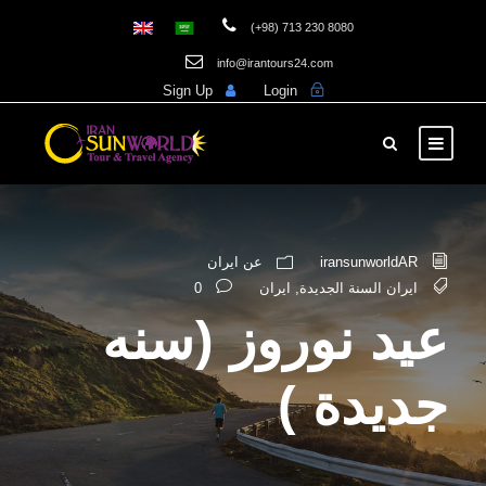
(+98) 713 230 8080
info@irantours24.com
Sign Up
Login
iransunworldAR
عن ایران
ايران السنة الجديدة
,
ایران
0
عید نوروز (سنه
جديدة )