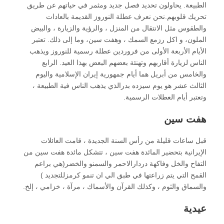
الطبيعة. يحاولون تحديد فصل جديد ومثمر في حياتهم عن طريق
تحريك قلوبهم.نحن نعرف عطلة النوروز القديمة بالعادات
والطقوس مثل الانتقال من المنزل ، والرؤية والزيارة ، والبيض
الملون، و اكل رزمع السمك ، وهفت سين، وما إلى ذلك. تعتبر
الأيام الأربعة الأولى من فروردين عطلة رسمية للنوروز ويذهب
الناس لزيارة أقاربهم وتهنئة بعضهم البعض بهذا العيد. الرابع
والخامس من أبريل هما أيام جمهورية إيران الإسلامية واليوم
الثالث عشر هو يوم سيزده بدرالذي يذهب الناس فية الطبيعة ،
وتعتبر أيام العطلات الرسمية.
هفت سين
قبل ساعات قليلة من رأس السنة الجديدة ، قامت العائلات
الإيرانية بتحضير المائدة هفت سين ، تتشكل مائدة هفت سين من
التفاح والخل وفاكهة دردارالاحمر والسمنو والخضر(هي براعم
القمح التي يتم زراعتها في طبق الي ان تنمو كرمزللتجديد )
والسماق والثوم ، وكذلك القرآن والأسماك ، مرآة ، خزامي ، إلخ.
عيدية