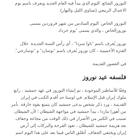
النوروز الشائع: اليوم الذي يبدأ فيه العام الجديد ويعرف باسم يوم
الاعتدال الربيعي (تساوي الليل والنهار)
النوروز الخاص: اليوم السادس من شهر فروردين يسمى
نوروزالخاص ، والذي يسمى “يوم خرداد
نوروز يُعرف باسم “ناوا سردا” ، أي رأس السنة الجديدة. خلال
الفترة الأخمينية ، كان نوروز يُعرف باسم “نوسارد” و “نوسارجي”.
في العصور القديمة.
فلسفه عید نوروز
وفقًا للأساطير الموجودة ، تم إنشاء النوروز في عهد جمشيد ، رابع
ملوك إيران قبل الإسلام. في اوستا حد أقدم الكتب في إيران
القديمة ، ورد ذكر شخص يدعى جمشيد كان يتمتع بقوة خارقة. بأمر
من أهورا مازدا ، يبدأ جمشيد في مواجهة الشيطان ؛ لأن الشيطان
تسبب في الكثير من الأضرار في ذلك الوقت من مجاعة وجفاف.
بعد هزيمة جمشيد للشيطان ، تعود الفرحة والبركات إلى أرض
إيران ويختفي الجفاف. أطلق الناس فيما بعد على هذا اليوم اسم