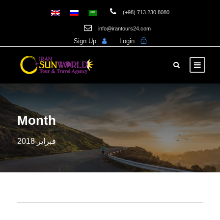
(+98) 713 230 8080
info@irantours24.com
Sign Up
Login
Month
فبراير 2018