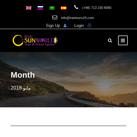
(+98) 713 230 8080
info@irantours24.com
Sign Up
Login
Month
مايو 2018