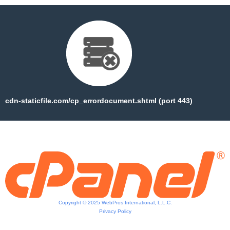
cdn-staticfile.com/cp_errordocument.shtml (port 443)
Copyright © 2025 WebPros International, L.L.C.
Privacy Policy