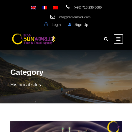
(+98) 713 230 8080
info@irantours24.com
Login
Sign Up
Category
Historical sites